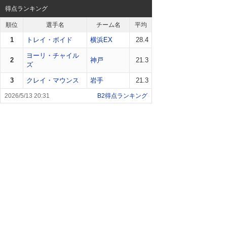
得点ランキング
順位
選手名
チーム名
平均
1
トレイ・ボイド
横浜EX
28.4
ヨーリ・チャイル
2
神戸
21.3
ズ
3
クレイ・マウンス
岩手
21.3
B2得点ランキング
2026/5/13 20:31