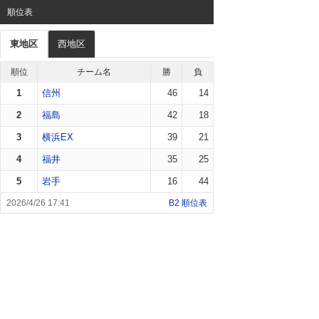
順位表
東地区
西地区
順位
チーム名
勝
負
1
信州
46
14
2
福島
42
18
3
横浜EX
39
21
4
福井
35
25
5
岩手
16
44
B2 順位表
2026/4/26 17:41