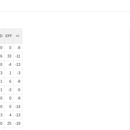
FD
EFF
+/-
0
0
-8
6
33
-11
0
-4
-13
3
1
-3
1
6
-8
1
-3
-5
0
0
-9
0
0
-14
3
4
-13
10
25
-19