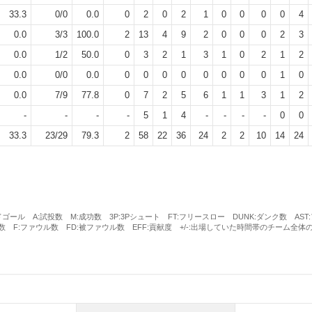
33.3
0
/
0
0.0
0
2
0
2
1
0
0
0
0
4
0.0
3
/
3
100.0
2
13
4
9
2
0
0
0
2
3
0.0
1
/
2
50.0
0
3
2
1
3
1
0
2
1
2
0.0
0
/
0
0.0
0
0
0
0
0
0
0
0
1
0
0.0
7
/
9
77.8
0
7
2
5
6
1
1
3
1
2
-
-
-
-
5
1
4
-
-
-
-
0
0
33.3
23
/
29
79.3
2
58
22
36
24
2
2
10
14
24
ルドゴール A:試投数 M:成功数 3P:3Pシュート FT:フリースロー DUNK:ダンク数 A
数 F:ファウル数 FD:被ファウル数 EFF:貢献度 +/-:出場していた時間帯のチーム全体