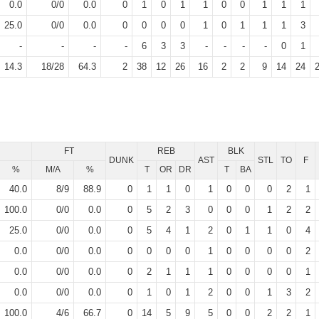
0.0
0
/
0
0.0
0
1
0
1
1
0
0
1
1
1
25.0
0
/
0
0.0
0
0
0
0
1
0
1
1
1
3
-
-
-
-
6
3
3
-
-
-
-
0
1
14.3
18
/
28
64.3
2
38
12
26
16
2
2
9
14
24
FT
REB
BLK
DUNK
AST
STL
TO
F
%
M/A
%
T
OR
DR
T
BA
40.0
8
/
9
88.9
0
1
1
0
1
0
0
0
2
1
100.0
0
/
0
0.0
0
5
2
3
0
0
0
1
2
2
25.0
0
/
0
0.0
0
5
4
1
2
0
1
1
0
4
0.0
0
/
0
0.0
0
0
0
0
1
0
0
0
0
2
0.0
0
/
0
0.0
0
2
1
1
1
0
0
0
0
1
0.0
0
/
0
0.0
0
1
0
1
2
0
0
1
3
2
100.0
4
/
6
66.7
0
14
5
9
5
0
0
2
2
1