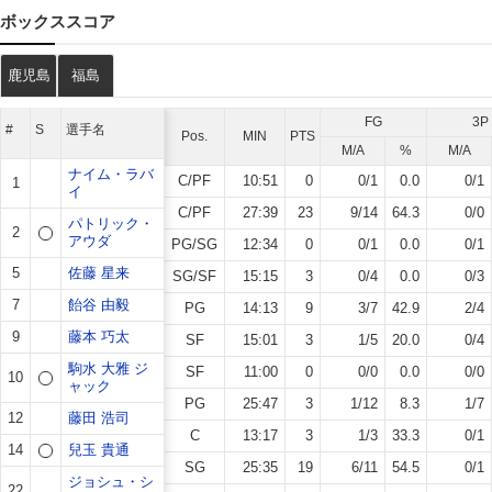
ボックススコア
鹿児島
福島
FG
3P
#
S
選手名
Pos.
MIN
PTS
M/A
%
M/A
ナイム・ラバ
C/PF
10:51
0
0
/
1
0.0
0
/
1
1
イ
C/PF
27:39
23
9
/
14
64.3
0
/
0
パトリック・
2
アウダ
PG/SG
12:34
0
0
/
1
0.0
0
/
1
5
佐藤 星来
SG/SF
15:15
3
0
/
4
0.0
0
/
3
7
飴谷 由毅
PG
14:13
9
3
/
7
42.9
2
/
4
9
藤本 巧太
SF
15:01
3
1
/
5
20.0
0
/
4
駒水 大雅 ジ
SF
11:00
0
0
/
0
0.0
0
/
0
10
ャック
PG
25:47
3
1
/
12
8.3
1
/
7
12
藤田 浩司
C
13:17
3
1
/
3
33.3
0
/
1
14
兒玉 貴通
SG
25:35
19
6
/
11
54.5
0
/
1
ジョシュ・シ
22