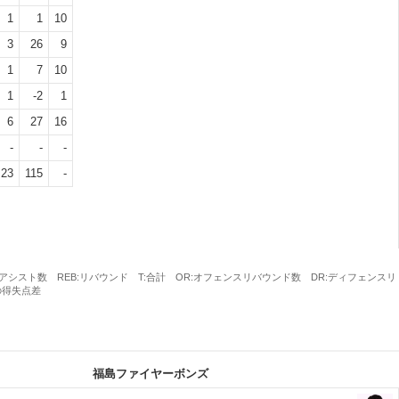
1
1
10
3
26
9
1
7
10
1
-2
1
6
27
16
-
-
-
23
115
-
ST:アシスト数 REB:リバウンド T:合計 OR:オフェンスリバウンド数 DR:ディフェンスリ
の得失点差
福島ファイヤーボンズ