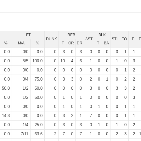
FT
REB
BLK
DUNK
AST
STL
TO
F
%
M/A
%
T
OR
DR
T
BA
0.0
0
/
0
0.0
0
3
0
3
0
0
0
0
1
1
0.0
5
/
5
100.0
0
10
4
6
1
0
0
1
0
3
0.0
0
/
0
0.0
0
0
0
0
0
0
0
0
1
2
0.0
3
/
4
75.0
0
3
3
0
2
0
1
0
2
2
50.0
1
/
2
50.0
0
0
0
0
3
0
0
3
3
2
0.0
1
/
2
50.0
0
1
0
1
0
0
0
0
0
3
0.0
0
/
0
0.0
0
1
0
1
0
1
0
0
1
1
14.3
0
/
0
0.0
0
3
2
1
7
0
0
0
1
1
0.0
1
/
4
25.0
0
3
0
3
0
1
0
1
0
2
0.0
7
/
11
63.6
2
7
0
7
1
0
0
2
3
2