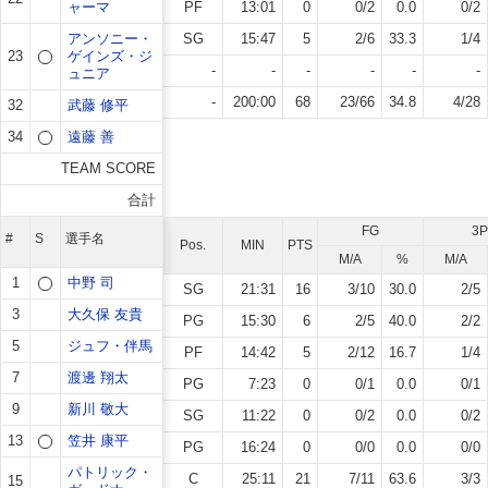
ャーマ
PF
13:01
0
0
/
2
0.0
0
/
2
アンソニー・
SG
15:47
5
2
/
6
33.3
1
/
4
23
ゲインズ・ジ
-
-
-
-
-
-
ュニア
-
200:00
68
23
/
66
34.8
4
/
28
32
武藤 修平
34
遠藤 善
TEAM SCORE
合計
FG
3P
#
S
選手名
Pos.
MIN
PTS
M/A
%
M/A
1
中野 司
SG
21:31
16
3
/
10
30.0
2
/
5
3
大久保 友貴
PG
15:30
6
2
/
5
40.0
2
/
2
5
ジュフ・伴馬
PF
14:42
5
2
/
12
16.7
1
/
4
7
渡邊 翔太
PG
7:23
0
0
/
1
0.0
0
/
1
9
新川 敬大
SG
11:22
0
0
/
2
0.0
0
/
2
13
笠井 康平
PG
16:24
0
0
/
0
0.0
0
/
0
パトリック・
C
25:11
21
7
/
11
63.6
3
/
3
15