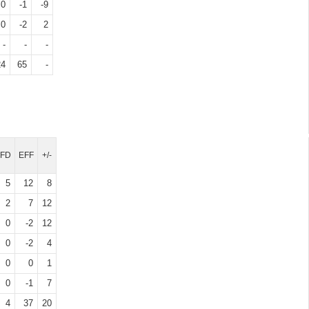
0
-1
-9
0
-2
2
-
-
-
24
65
-
FD
EFF
+/-
5
12
8
2
7
12
0
-2
12
0
-2
4
0
0
1
0
-1
7
4
37
20