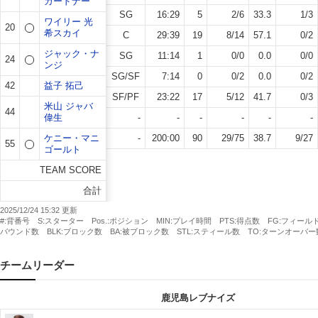
ガードナー
SG
16:29
5
2
/
6
33.3
1
/
3
ワイリー 光
20
希スカイ
C
29:39
19
8
/
14
57.1
0
/
2
ジャック・ナ
SG
11:14
1
0
/
0
0.0
0
/
0
24
ンジ
SG/SF
7:14
0
0
/
2
0.0
0
/
2
42
益子 拓己
SF/PF
23:22
17
5
/
12
41.7
0
/
3
米山 ジャバ
44
偉生
-
-
-
-
-
-
ケニー・マニ
-
200:00
90
29
/
75
38.7
9
/
27
55
ゴールト
TEAM SCORE
合計
2025/12/24 15:32
#:背番号 S:スターター Pos.:ポジション MIN:プレイ時間 PTS:得点数 FG:フィー
バウンド数 BLK:ブロック数 BA:被ブロック数 STL:スティール数 TO:ターンオーバー
チームリーダー
鹿児島レブナイズ