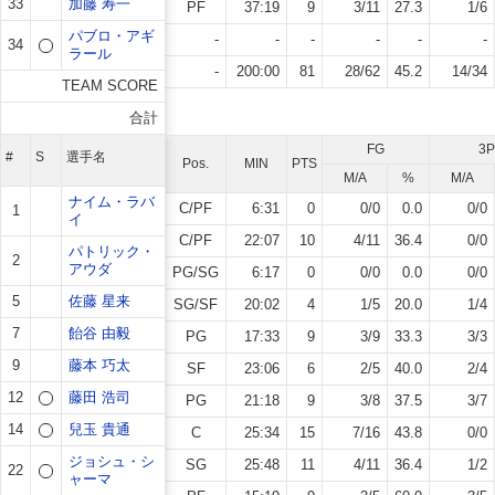
33
加藤 寿一
PF
37:19
9
3
/
11
27.3
1
/
6
パブロ・アギ
-
-
-
-
-
-
34
ラール
-
200:00
81
28
/
62
45.2
14
/
34
TEAM SCORE
合計
FG
3P
#
S
選手名
Pos.
MIN
PTS
M/A
%
M/A
ナイム・ラバ
C/PF
6:31
0
0
/
0
0.0
0
/
0
1
イ
C/PF
22:07
10
4
/
11
36.4
0
/
0
パトリック・
2
アウダ
PG/SG
6:17
0
0
/
0
0.0
0
/
0
5
佐藤 星来
SG/SF
20:02
4
1
/
5
20.0
1
/
4
7
飴谷 由毅
PG
17:33
9
3
/
9
33.3
3
/
3
9
藤本 巧太
SF
23:06
6
2
/
5
40.0
2
/
4
12
藤田 浩司
PG
21:18
9
3
/
8
37.5
3
/
7
14
兒玉 貴通
C
25:34
15
7
/
16
43.8
0
/
0
ジョシュ・シ
SG
25:48
11
4
/
11
36.4
1
/
2
22
ャーマ