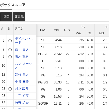
ボックススコア
福岡
鹿児島
FG
3P
#
S
選手名
Pos.
MIN
PTS
M/A
%
M/A
デイボン・リ
SF
34:44
10
2
/
5
40.0
2
/
3
5
ード
SF
30:18
10
3
/
10
30.0
3
/
7
7
西川 貴之
PG/SG
23:42
22
7
/
12
58.3
4
/
8
8
青木 龍史
C
2:41
0
0
/
0
0.0
0
/
0
スン スーヤ
10
オ
SF
3:13
0
0
/
0
0.0
0
/
0
12
寒竹 隼人
PG
5:15
4
2
/
4
50.0
0
/
1
20
中谷 麻登
PG/SG
33:33
15
7
/
11
63.6
1
/
2
23
村上 駿斗
PG
1:06
0
0
/
0
0.0
0
/
0
28
井手 拓実
SG
15:58
6
2
/
4
50.0
2
/
3
32
狩野 祐介
SG/SF
12:11
5
2
/
5
40.0
1
/
4