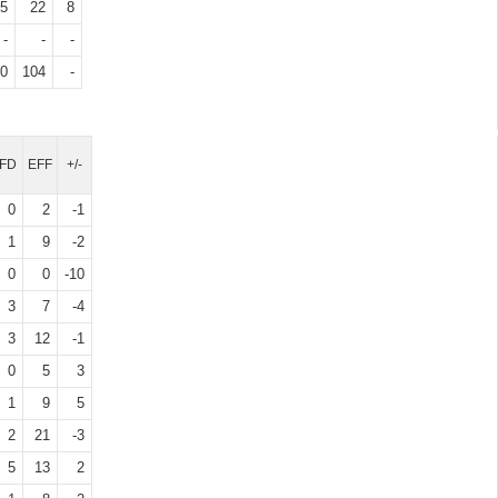
5
22
8
-
-
-
0
104
-
FD
EFF
+/-
0
2
-1
1
9
-2
0
0
-10
3
7
-4
3
12
-1
0
5
3
1
9
5
2
21
-3
5
13
2