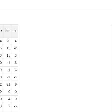
D
EFF
+/-
4
20
4
6
15
-2
3
18
3
0
-1
-6
0
-1
6
0
-1
-4
2
21
6
0
0
0
0
4
0
0
2
-5