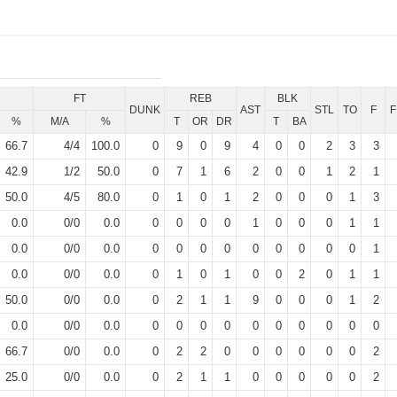
FT
REB
BLK
DUNK
AST
STL
TO
F
F
%
M/A
%
T
OR
DR
T
BA
66.7
4
/
4
100.0
0
9
0
9
4
0
0
2
3
3
42.9
1
/
2
50.0
0
7
1
6
2
0
0
1
2
1
50.0
4
/
5
80.0
0
1
0
1
2
0
0
0
1
3
0.0
0
/
0
0.0
0
0
0
0
1
0
0
0
1
1
0.0
0
/
0
0.0
0
0
0
0
0
0
0
0
0
1
0.0
0
/
0
0.0
0
1
0
1
0
0
2
0
1
1
50.0
0
/
0
0.0
0
2
1
1
9
0
0
0
1
2
0.0
0
/
0
0.0
0
0
0
0
0
0
0
0
0
0
66.7
0
/
0
0.0
0
2
2
0
0
0
0
0
0
2
25.0
0
/
0
0.0
0
2
1
1
0
0
0
0
0
2