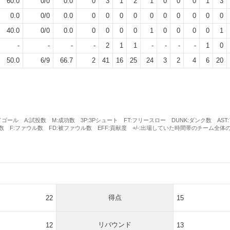
60.0
0
/
0
0.0
0
3
1
2
1
0
0
0
1
3
0.0
0
/
0
0.0
0
0
0
0
0
0
0
0
0
0
40.0
0
/
0
0.0
0
0
0
0
1
0
0
0
0
1
-
-
-
-
2
1
1
-
-
-
-
1
0
50.0
6
/
9
66.7
2
41
16
25
24
3
2
4
6
20
ルドゴール A:試投数 M:成功数 3P:3Pシュート FT:フリースロー DUNK:ダンク数 A
数 F:ファウル数 FD:被ファウル数 EFF:貢献度 +/-:出場していた時間帯のチーム全体
得点
22
15
リバウンド
12
13