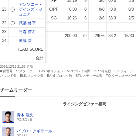
PF
15:19
9
3
/
5
60.0
3
/
5
アンソニー・
23
ゲインズ・ジ
C/PF
0:00
0
0
/
0
0.0
0
/
0
ュニア
SG
16:26
6
2
/
6
33.3
2
/
5
32
武藤 修平
-
-
-
-
-
-
33
三森 啓右
-
200:00
79
29
/
76
38.2
15
/
30
34
遠藤 善
TEAM SCORE
合計
2025/12/12 21:58
#:背番号 S:スターター Pos.:ポジション MIN:プレイ時間 PTS:得点数 FG:フィー
バウンド数 BLK:ブロック数 BA:被ブロック数 STL:スティール数 TO:ターンオーバー
チームリーダー
ライジングゼファー福岡
青木 龍史
PG/SG / 8
パブロ・アギラール
PF / 34