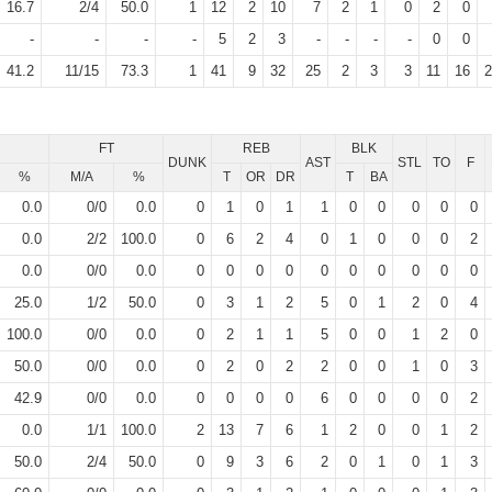
16.7
2
/
4
50.0
1
12
2
10
7
2
1
0
2
0
-
-
-
-
5
2
3
-
-
-
-
0
0
41.2
11
/
15
73.3
1
41
9
32
25
2
3
3
11
16
2
FT
REB
BLK
DUNK
AST
STL
TO
F
%
M/A
%
T
OR
DR
T
BA
0.0
0
/
0
0.0
0
1
0
1
1
0
0
0
0
0
0.0
2
/
2
100.0
0
6
2
4
0
1
0
0
0
2
0.0
0
/
0
0.0
0
0
0
0
0
0
0
0
0
0
25.0
1
/
2
50.0
0
3
1
2
5
0
1
2
0
4
100.0
0
/
0
0.0
0
2
1
1
5
0
0
1
2
0
50.0
0
/
0
0.0
0
2
0
2
2
0
0
1
0
3
42.9
0
/
0
0.0
0
0
0
0
6
0
0
0
0
2
0.0
1
/
1
100.0
2
13
7
6
1
2
0
0
1
2
50.0
2
/
4
50.0
0
9
3
6
2
0
1
0
1
3